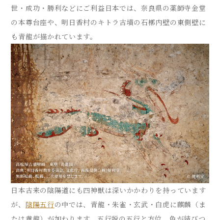
世・成功・勝利などにご利益日本では、奈良県の薬師寺金堂
の本尊台座や、明日香村のキトラ古墳の石槨内壁の東側壁に
も青龍が描かれています。
日本古来の陰陽道にも四神獣は深いかかわりを持っています
が、
陰陽五行
の中では、青龍・朱雀・玄武・白虎に麒麟（ま
たは黄龍）が加わります。五行説の五行と方位、色が結びつ