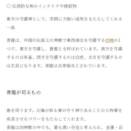
〇 伝統的な和のインテリアや縁起物
東方の守護神として、空間に力強い活気をもたらしてくれる
一品
青龍は、中国の伝説上の神獣で東西南北を守護する
四神
の1
つで、東方を守護し、蒼龍とも呼ばれています。南方を守護
するのは朱雀、西方を守護するのは白虎、北方を守護するの
は玄武になります。青龍は古来瑞兆とされています。
青龍が司るもの
春を司ります。太陽が昇る東の守り神であることから物事を
成長させるパワーをもたらしてくれます。
青龍は四神獣の中でも、最も貴い存在と考えられ、金運・出