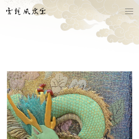
Home
Mission
Profile
Gallery
News
Contact
Japanese
English