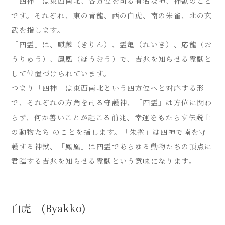
「四神」は東西南北、各方位を司る有名な神、神獣のこと
です。それぞれ、東の青龍、西の白虎、南の朱雀、北の玄
武を指します。
「四霊」は、麒麟（きりん）、霊亀（れいき）、応龍（お
うりゅう）、鳳凰（ほうおう）で、吉兆を知らせる霊獣と
して位置づけられています。
つまり「四神」は東西南北という四方位へと対応する形
で、それぞれの方角を司る守護神、「四霊」は方位に関わ
らず、何か善いことが起こる前兆、幸運をもたらす伝説上
の動物たち のことを指します。「朱雀」は四神で南を守
護する神獣、「鳳凰」は四霊であらゆる動物たちの頂点に
君臨する吉兆を知らせる霊獣という意味になります。
白虎 (Byakko)