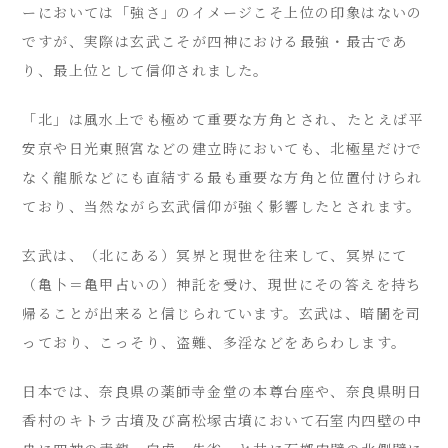
ーにおいては「強さ」のイメージこそ上位の印象はないの
ですが、実際は玄武こそが四神における最強・最古であ
り、最上位として信仰されました。
「北」は風水上でも極めて重要な方角とされ、たとえば平
安京や日光東照宮などの建立時においても、北極星だけで
なく龍脈などにも直結する最も重要な方角と位置付けられ
ており、当然ながら玄武信仰が強く影響したとされます。
玄武は、（北にある）冥界と現世を往来して、冥界にて
（亀卜＝亀甲占いの）神託を受け、現世にその答えを持ち
帰ることが出来ると信じられています。玄武は、暗闇を司
っており、こっそり、盗難、多淫などをあらわします。
日本では、奈良県の薬師寺金堂の本尊台座や、奈良県明日
香村のキトラ古墳及び高松塚古墳において石室内四壁の中