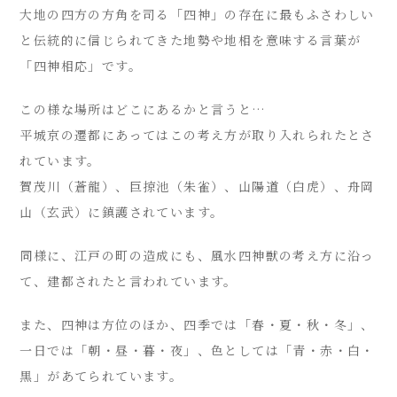
大地の四方の方角を司る「四神」の存在に最もふさわしい
と伝統的に信じられてきた地勢や地相を意味する言葉が
「四神相応」です。
この様な場所はどこにあるかと言うと…
平城京の遷都にあってはこの考え方が取り入れられたとさ
れています。
賀茂川（蒼龍）、巨掠池（朱雀）、山陽道（白虎）、舟岡
山（玄武）に鎮護されています。
同様に、江戸の町の造成にも、風水四神獣の考え方に沿っ
て、建都されたと言われています。
また、四神は方位のほか、四季では「春・夏・秋・冬」、
一日では「朝・昼・暮・夜」、色としては「青・赤・白・
黒」があてられています。