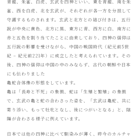
青龍、朱雀、白虎、玄武を四神といい、東を青龍、南を朱
雀、西を白虎、北を玄武が、それぞれが各一方を分担して
守護するものされます。玄武と北方との結び付きは、五行
説が中央に黄色、北方に黒、東方に青、西方に白、南方に
赤と五色を割り当てたことに由来しており、四神の信仰は
五行説の影響を受けながら、中国の戦国時代（紀元前5世
紀 – 紀元前221年）に成立したと考えられています。その
後、四神の信仰は中国の中のみならず、古代の朝鮮や日本
にも伝わりました
亀蛇合体像の形態をしています。
亀は「長寿と不死」の象徴、蛇は「生殖と繁殖」の象徴
で、玄武の亀と蛇の合わさった姿を、「玄武は亀蛇、共に
寄り添い、もって牡牝となし、後につがいとなる」と、陰
陽が合わさる様子に例えています。
日本では他の四神に比べて馴染みが薄く、昨今のカルチャ