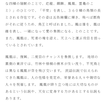
な四種の瑞獣のことで、応龍、麒麟、鳳凰、霊亀のこ
と）」のひとつで、「平安」を表し、３６０種の鳥類の長
とされる存在です。その姿は五色絢爛に輝き、飛べば郡鳥
がそれに従うため、鳥王と呼ばれました。鳳は雄を、凰は
雌を表し、一緒になって愛の象徴になる、とのことです。
また、鳳凰は、死者の魂を迎え、天上へと運ぶ役目を担っ
ているとされています。
鳳凰は、復興、二度目のチャンスを象徴します。 地球の
裏側の東洋では、竹林や梧桐の樹木が生い茂り、不死鳥と
は異なる鳳凰が空を飛び交います。 民話伝説で伝えられ
てきた鳳凰は、人の性格を見定め、栄誉ある人々や親切な
人々を祝福します。 鳳凰が降り立つ地には大切なものが
あるという伝説や、天女に変身する力があるとする伝説も
あります。