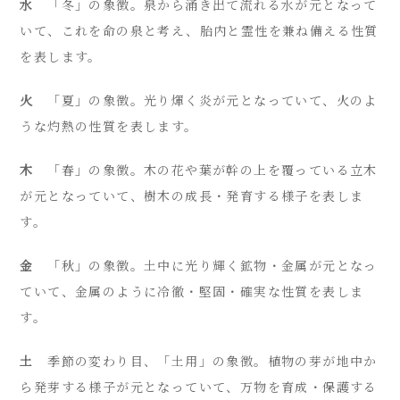
水
「冬」の象徴。泉から涌き出て流れる水が元となって
いて、これを命の泉と考え、胎内と霊性を兼ね備える性質
を表します。
火
「夏」の象徴。光り煇く炎が元となっていて、火のよ
うな灼熱の性質を表します。
木
「春」の象徴。木の花や葉が幹の上を覆っている立木
が元となっていて、樹木の成長・発育する様子を表しま
す。
金
「秋」の象徴。土中に光り輝く鉱物・金属が元となっ
ていて、金属のように冷徹・堅固・確実な性質を表しま
す。
土
季節の変わり目、「土用」の象徴。植物の芽が地中か
ら発芽する様子が元となっていて、万物を育成・保護する