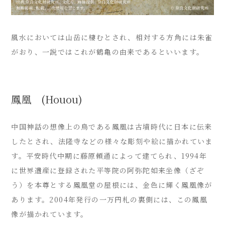
風水においては山岳に棲むとされ、相対する方角には朱雀
がおり、一説ではこれが鶴亀の由来であるといいます。
鳳凰 (Houou)
中国神話の想像上の鳥である鳳凰は古墳時代に日本に伝来
したとされ、法隆寺などの様々な彫刻や絵に描かれていま
す。平安時代中期に藤原頼通によって建てられ、1994年
に世界遺産に登録された平等院の阿弥陀如来坐像（ざぞ
う）を本尊とする鳳凰堂の屋根には、金色に輝く鳳凰像が
あります。2004年発行の一万円札の裏側には、この鳳凰
像が描かれています。