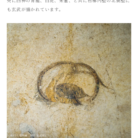
央に四神の青龍、白虎、朱雀、と共に石槨内壁の北側壁に
も玄武が描かれています。