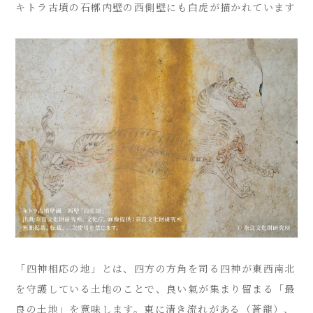
キトラ古墳の石槨内壁の西側壁にも白虎が描かれています
「四神相応の地」とは、四方の方角を司る四神が東西南北
を守護している土地のことで、良い氣が集まり留まる「最
良の土地」を意味します。東に清き流れがある（蒼龍）、