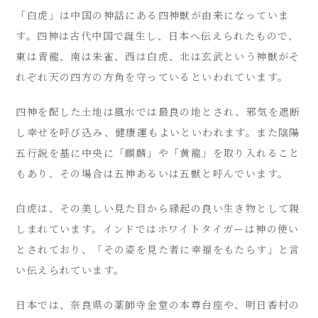
「白虎」は中国の神話にある四神獣が由来になっていま
す。四神は古代中国で誕生し、日本へ伝えられたもので、
東は青龍、南は朱雀、西は白虎、北は玄武という神獣がそ
れぞれ天の四方の方角を守っているといわれています。
四神を配した土地は風水では最良の地とされ、邪気を遮断
し幸せを呼び込み、健康運もよいといわれます。また陰陽
五行説を基に中央に「麒麟」や「黄龍」を取り入れること
もあり、その場合は五神あるいは五獣と呼んでいます。
白虎は、その美しい見た目から縁起の良い生き物として親
しまれています。インドではホワイトタイガーは神の使い
とされており、「その姿を見た者に幸福をもたらす」と言
い伝えられています。
日本では、奈良県の薬師寺金堂の本尊台座や、明日香村の