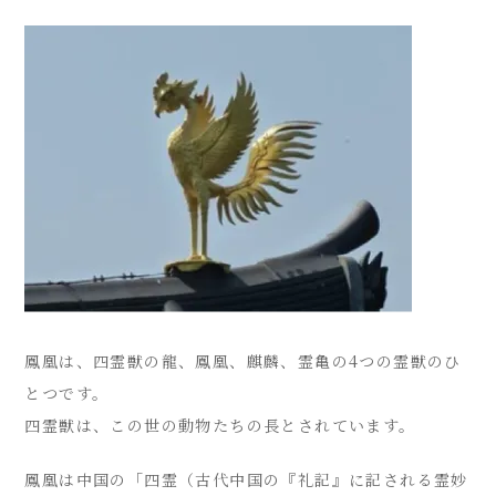
鳳凰は、四霊獣の龍、鳳凰、麒麟、霊亀の4つの霊獣のひ
とつです。
四霊獣は、この世の動物たちの長とされています。
鳳凰は中国の「四霊（古代中国の『礼記』に記される霊妙