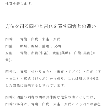
性質を表します。
方位を司る四神と吉兆を表す四霊との違い
四神 青龍・白虎・朱雀・玄武
四霊 麒麟、鳳凰、霊亀 、応竜
五龍 青龍、赤龍(朱雀)、黄龍(麒麟)、白龍､黒龍(玄
武)。
四神は、青龍（せいりゅう）・朱雀（すざく）・白虎（び
ゃっこ）・玄武（げんぶ）から成り、これは周天を4分割
した四象に由来するとされています。
四神と四霊の両者の間の具体的な性質の違いとしては、
四神の場合は、青竜・白虎・朱雀・玄武という四つの存在