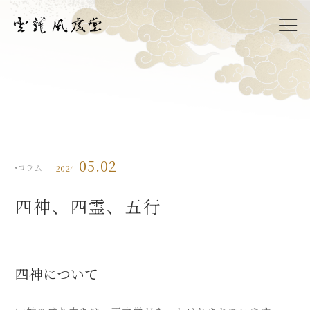
Home
Mission
Profile
05.02
Gallery
コラム
2024
News
四神、四霊、五行
Contact
Japanese
English
四神について