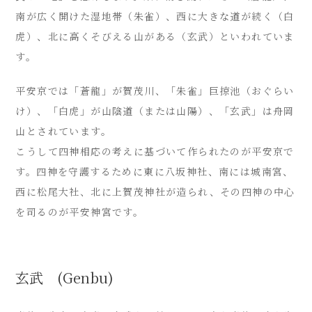
南が広く開けた湿地帯（朱雀）、西に大きな道が続く（白
虎）、北に高くそびえる山がある（玄武）といわれていま
す。
平安京では「蒼龍」が賀茂川、「朱雀」巨掠池（おぐらい
け）、「白虎」が山陰道（または山陽）、「玄武」は舟岡
山とされています。
こうして四神相応の考えに基づいて作られたのが平安京で
す。四神を守護するために東に八坂神社、南には城南宮、
西に松尾大社、北に上賀茂神社が造られ、その四神の中心
を司るのが平安神宮です。
玄武 (Genbu)