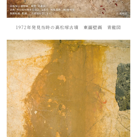
1972年発見当時の高松塚古墳 東面壁画 青龍図