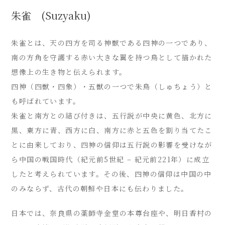
朱雀 (Suzyaku)
朱雀とは、天の四方を司る神獣である四神の一つであり、
南の方角を守護する赤い大きな翼を持つ鳥として描かれた
想像上の生き物と伝えられます。
四神（四獣・四象）・五獣の一つで朱鳥（しゅちょう）と
も呼ばれています。
朱雀と南方との結び付きは、五行説が中央に黄色、北方に
黒、東方に青、西方に白、南方に赤と五色を割り当てたこ
とに由来しており、四神の信仰は五行説の影響を受けなが
ら中国の戦国時代（紀元前5世紀 – 紀元前221年）に成立
したと考えられています。その後、四神の信仰は中国の中
のみならず、古代の朝鮮や日本にも伝わりました。
日本では、奈良県の薬師寺金堂の本尊台座や、明日香村の