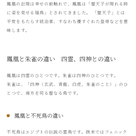
鳳凰の出現は幸せの前触れで、鳳凰は「聖天子が現れる時
に姿を見せる瑞鳥」とされてきました。 「聖天子」とは
平安をもたらす統治者、すなわち優すぐれた皇帝などを意
味します。
鳳凰と朱雀の違い 四霊、四神との違い
鳳凰は四霊のひとつです。朱雀は四神のひとつです。
朱雀は、「四神（玄武、青龍、白虎、朱雀のこと）」のひ
とつで、南方を司る聖なる鳥です。
鳳凰と不死鳥の違い
不死鳥はエジプトの伝説の霊鳥です。欧米ではフェニック