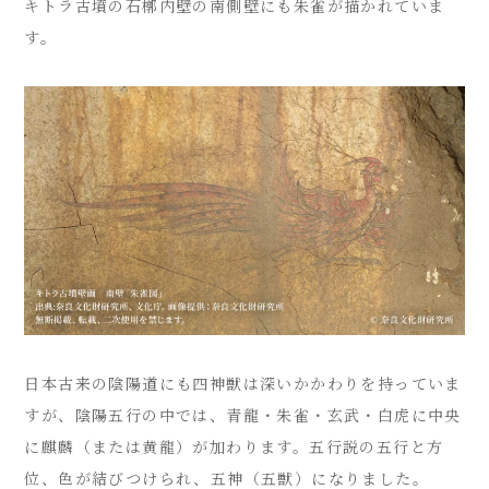
キトラ古墳の石槨内壁の南側壁にも朱雀が描かれていま
す。
日本古来の陰陽道にも四神獣は深いかかわりを持っていま
すが、陰陽五行の中では、青龍・朱雀・玄武・白虎に中央
に麒麟（または黄龍）が加わります。五行説の五行と方
位、色が結びつけられ、五神（五獣）になりました。